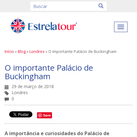
Clique
para
abrir
o
Início
»
Blog
»
Londres
»
O importante Palácio de Buckingham
menu
O importante Palácio de
Buckingham
29 de março de 2018
Londres
0
Save
A importância e curiosidades do Palácio de