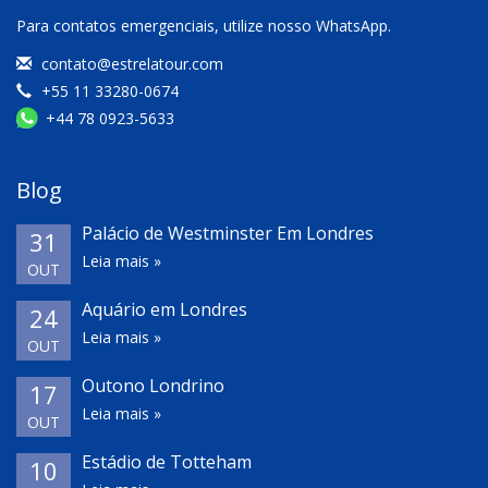
Para contatos emergenciais, utilize nosso WhatsApp.
contato@estrelatour.com
+55 11 33280-0674
+44 78 0923-5633
Blog
Palácio de Westminster Em Londres
31
Leia mais »
OUT
Aquário em Londres
24
Leia mais »
OUT
Outono Londrino
17
Leia mais »
OUT
Estádio de Totteham
10